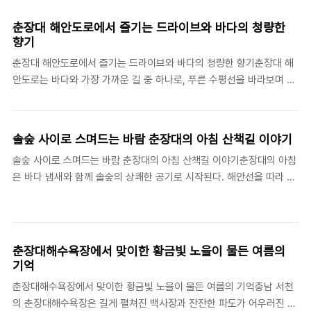
가 섞여 잊지 못할 추억을 만든다. 송림 숲속에는 바람이 부드럽게 불어
와 여름밤에도 시원하다. 아이들은 모래사장에서 조개껍질을 모으고,
춘장대 해안도로에서 즐기는 드라이브와 바다의 청량한
어른들은 별을 바라보며 하루를 마무리한다. 춘장대의 밤은 단순한 캠
향기
핑이 아닌 감성 가득한 힐링의 시간이다.
춘장대 해안도로에서 즐기는 드라이브와 바다의 청량한 향기춘장대 해
안도로는 바다와 가장 가까운 길 중 하나로, 푸른 수평선을 바라보며 달
릴 수 있는 최고의 드라이브 코스다. 차창을 내리면 짭조름한 바닷바람
이 불어오고, 도로 옆으로는 카페와 해산물 식당이 줄지어 있다. 중간중
간 전망대에 차를 세우면 시원하게 펼쳐진 해안선이 눈앞에 펼쳐지며,
솔숲 사이로 스며드는 바람 춘장대의 아침 산책길 이야기
멀리 보이는 섬들이 점점처럼 떠 있다. 특히 해 질 무렵에는 붉은 노을이
솔숲 사이로 스며드는 바람 춘장대의 아침 산책길 이야기춘장대의 아침
바다를 물들이며 여행의 피로를 잊게 만든다. 운전대 너머로 보이는 춘
은 바다 냄새와 함께 솔숲의 상쾌한 공기로 시작된다. 해안선을 따라 이
장대의 바다는 그 자체로 완벽한 풍경이다.
어진 산책로는 이른 시간에도 걷는 이들의 발걸음으로 가득하며, 곳곳
에 놓인 벤치에서 바라보는 바다는 고요하다. 해변 뒤편의 송림은 수십
년 동안 자라온 소나무들이 줄지어 서 있어 자연이 만든 천연 산소공장
이라 불린다. 아침 햇살이 나무 사이로 스며들며 바다 위에 금빛 물결을
춘장대해수욕장에서 맞이한 황금빛 노을이 물든 여름의
만들고, 그 풍경은 마치 한 폭의 수채화 같다. 하루의 시작을 여유롭게
기억
맞이하고 싶다면 춘장대의 아침 산책길이 정답이다.
춘장대해수욕장에서 맞이한 황금빛 노을이 물든 여름의 기억충남 서천
의 춘장대해수욕장은 길게 펼쳐진 백사장과 잔잔한 파도가 어우러진 서