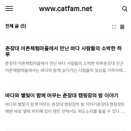
본문 바로가기
www.catfam.net
전체 글
(5)
춘장대 어촌체험마을에서 만난 바다 사람들의 소박한 하
루
춘장대 어촌체험마을에서 만난 바다 사람들의 소박한 하루춘장대 인근
어촌체험마을에서는 바다와 함께 살아가는 사람들의 일상을 가까이에
서 느낄 수 있다. 갯벌체험을 통해 조개와 게를 직접 잡을 수 있고, 어부
들과 함께 나가 그물질을 배우는 경험은 아이들에게 큰 추억이 된다. 마
을 사람들은 친절하고 소박하며, 직접 잡은 해산물을 즉석에서 구워주
바다와 별빛이 함께 머무는 춘장대 캠핑장의 밤 이야기
는 인심이 인상적이다. 갯벌 위로 해가 지면 붉은 하늘과 함께 마을 전체
바다와 별빛이 함께 머무는 춘장대 캠핑장의 밤 이야기춘장대 캠핑장은
가 따뜻한 빛으로 물든다. 자연과 사람의 온기가 공존하는 춘장대 어촌
해변 바로 옆에 위치해 있어 텐트 안에서도 파도소리를 들을 수 있다. 밤
체험마을은 여행의 참맛을 느끼게 한다.
이 되면 하늘 가득 별빛이 쏟아지고, 바다 위로 달빛이 비쳐 낭만적인 분
위기를 자아낸다. 캠프파이어 옆에서 구워 먹는 음식 냄새와 웃음소리